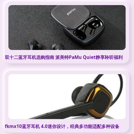
双十二蓝牙耳机选购指南 派美特PaMu Quiet静享聆听福利
fkmx10蓝牙耳机 4.0迷你设计，经典多功能适配多种设备