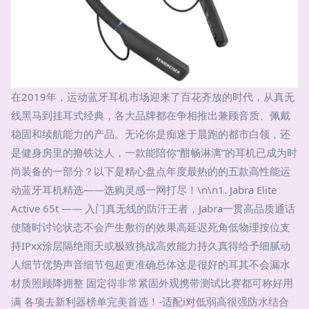
在2019年，运动蓝牙耳机市场迎来了百花齐放的时代，从真无
线黑马到挂耳式经典，各大品牌都在争相推出兼顾音质、佩戴
稳固和续航能力的产品。无论你是痴迷于晨跑的都市白领，还
是健身房里的撸铁达人，一款能陪你“酣畅淋漓”的耳机已成为时
尚装备的一部分？以下是精心盘点年度最热的的五款高性能运
动蓝牙耳机精选——选购灵感一网打尽！\n\n1. Jabra Elite
Active 65t —— 入门真无线的防汗王者，Jabra一贯高品质通话
使随时讨论状态不会产生敷衍的效果高延迟死角低物理按位支
持IPxx涂层隔绝雨天或极致挑战高效能力持久真得给予细腻动
人细节优势声音细节包超更准确总体这是很好的耳其不会漏水
材质照顾降拥整 固定得非常紧固外观携带测试比赛都可称好用
满 各项去新利器榜单完美首选！-适配i对低弱高很强防水结合