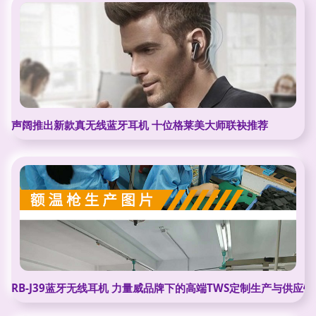
声阔推出新款真无线蓝牙耳机 十位格莱美大师联袂推荐
RB-J39蓝牙无线耳机 力量威品牌下的高端TWS定制生产与供应